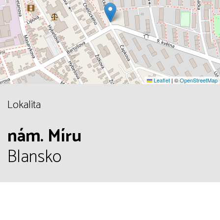
Leaflet
|
©
OpenStreetMap
Lokalita
nám. Míru
Blansko