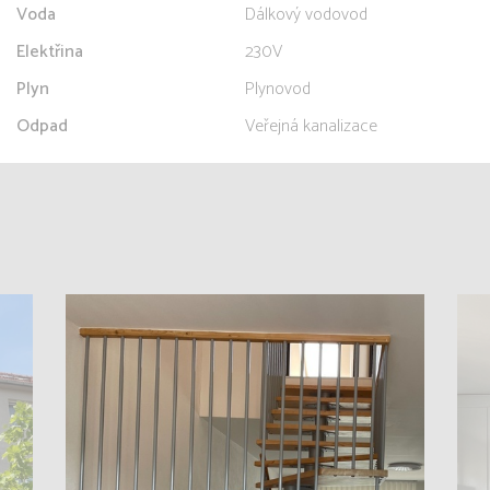
Voda
Dálkový vodovod
Elektřina
230V
Plyn
Plynovod
Odpad
Veřejná kanalizace