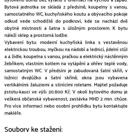
bytového domu bez výtahu s orientací na východ a západ.
Bytová jednotka se skládá z předsíně, koupelny s vanou,
samostatného WC, kuchyňského koutu a obývacího pokoje
odkud vede schodiště do podkroví, kde se nachází dvě
obytné místnosti a šatna s úložným prostorem. K bytu
náleží sklep a prostorná lodžie.
Vybavení bytu: moderní kuchyňská linka s vestavěnou
elektrickou troubou, myčkou na nádobí a lednicí, jídelní stůl
a 4 židle, koupelna s vanou, pračkou a elektrický nástěnným
žebříkem, vlastním kotlem na vytápění a ohřev teplé vody,
samostatným WC. V předsíni je zabudovaná šatní skříň, v
ložnici dvojlůžko a šatní skříně, okna jsou vybavena
vertikálními žaluziemi a stínícími roletami. Majitel požaduje
jistotu-kauci ve výši 20.800 Kč. V okolí bytového domu je
veškerá občanská vybavenost, zastávka MHD 2 min. chůze.
Pro více informací nebo osobní prohlídku bytu kontaktujte
makléře.
Soubory ke stažení: