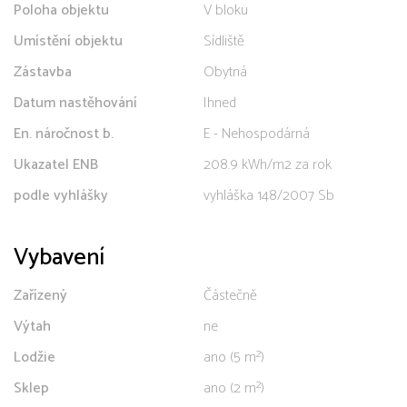
Poloha objektu
V bloku
Umístění objektu
Sídliště
Zástavba
Obytná
Datum nastěhování
Ihned
En. náročnost b.
E - Nehospodárná
Ukazatel ENB
208.9 kWh/m2 za rok
podle vyhlášky
vyhláška 148/2007 Sb
Vybavení
Zařízený
Částečně
Výtah
ne
Lodžie
ano (5 m²)
Sklep
ano (2 m²)