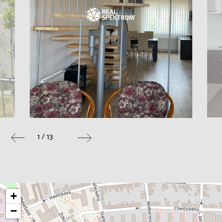
1 / 13
+
−