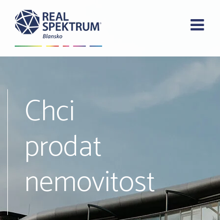
Chci
prodat
nemovitost