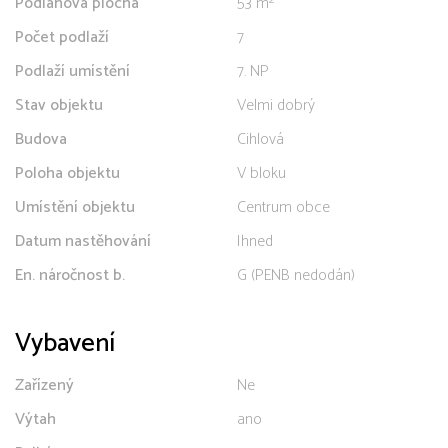
Podlahová plocha
53 m²
Počet podlaží
7
Podlaží umístění
7. NP
Stav objektu
Velmi dobrý
Budova
Cihlová
Poloha objektu
V bloku
Umístění objektu
Centrum obce
Datum nastěhování
Ihned
En. náročnost b.
G (PENB nedodán)
Vybavení
Zařízený
Ne
Výtah
ano