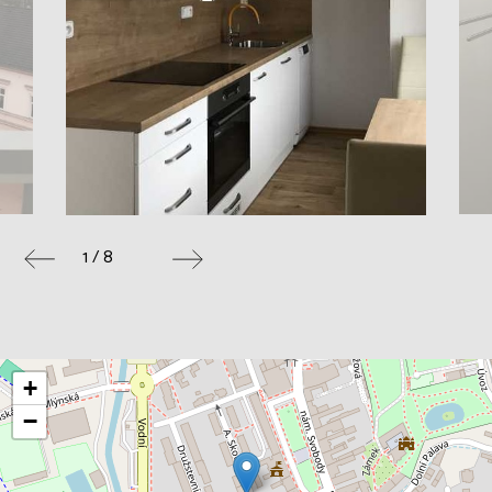
1 / 8
+
−