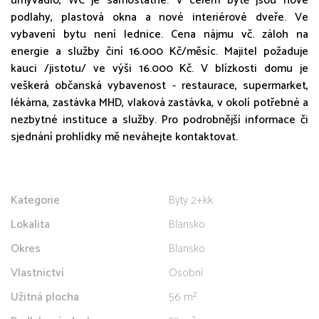
umyvadlo, WC je samostatné. V celém bytě jsou nové
podlahy, plastová okna a nové interiérové dveře. Ve
vybavení bytu není lednice. Cena nájmu vč. záloh na
energie a služby činí 16.000 Kč/měsíc. Majitel požaduje
kauci /jistotu/ ve výši 16.000 Kč. V blízkosti domu je
veškerá občanská vybavenost - restaurace, supermarket,
lékárna, zastávka MHD, vlaková zastávka, v okolí potřebné a
nezbytné instituce a služby. Pro podrobnější informace či
sjednání prohlídky mě neváhejte kontaktovat.
Kategorie
Byty 2+kk
Lokalita
Blansko
Okres
Blansko
Vlastnictví
Osobní
Užitná plocha
56 m²