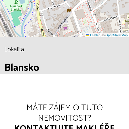
Leaflet
|
©
OpenStreetMap
Lokalita
Blansko
MÁTE ZÁJEM O TUTO
NEMOVITOST?
KONTAKTUJTE MAKLÉŘE