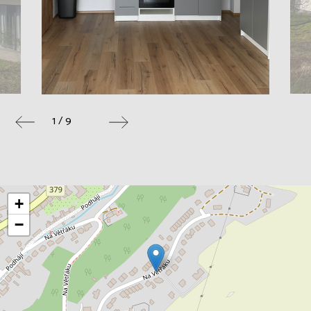
1 / 9
+
−