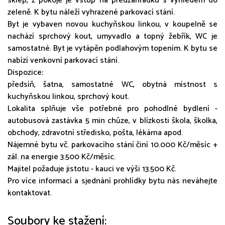
sklep, z pokoje je vstup na předzahrádku s výhledem do
zeleně. K bytu náleží vyhrazené parkovací stání.
Byt je vybaven novou kuchyňskou linkou, v koupelně se
nachází sprchový kout, umyvadlo a topný žebřík, WC je
samostatné. Byt je vytápěn podlahovým topením. K bytu se
nabízí venkovní parkovací stání.
Dispozice:
předsíň, šatna, samostatné WC, obytná místnost s
kuchyňskou linkou, sprchový kout.
Lokalita splňuje vše potřebné pro pohodlné bydlení -
autobusová zastávka 5 min chůze, v blízkosti škola, školka,
obchody, zdravotní středisko, pošta, lékárna apod.
Nájemné bytu vč. parkovacího stání činí 10.000 Kč/měsíc +
zál. na energie 3.500 Kč/měsíc.
Majitel požaduje jistotu - kauci ve výši 13.500 Kč.
Pro více informací a sjednání prohlídky bytu nás neváhejte
kontaktovat.
Soubory ke stažení: