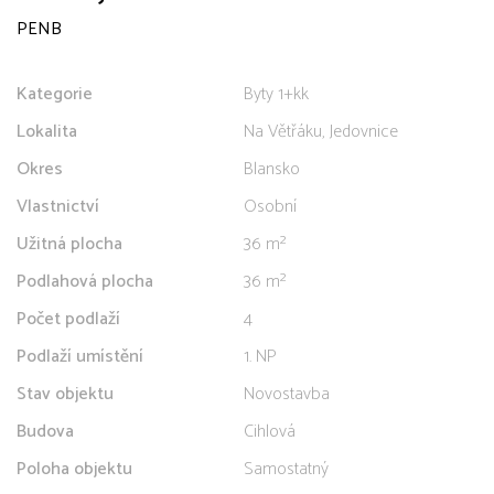
PENB
Kategorie
Byty 1+kk
Lokalita
Na Větřáku, Jedovnice
Okres
Blansko
Vlastnictví
Osobní
Užitná plocha
36 m²
Podlahová plocha
36 m²
Počet podlaží
4
Podlaží umístění
1. NP
Stav objektu
Novostavba
Budova
Cihlová
Poloha objektu
Samostatný