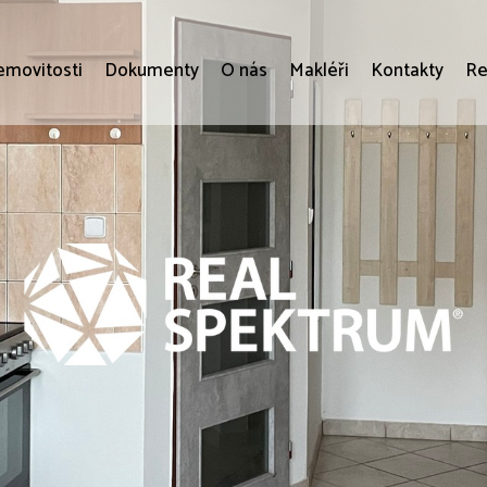
movitosti
Dokumenty
O nás
Makléři
Kontakty
Re