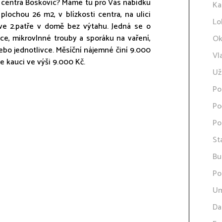
i centra Boskovic? Máme tu pro Vás nabídku
Ka
lochou 26 m2, v blízkosti centra, na ulici
Lo
 ve 2.patře v domě bez výtahu. Jedná se o
ice, mikrovlnné trouby a sporáku na vaření,
Ok
nebo jednotlivce. Měsíční nájemné činí 9.000
Vl
e kauci ve výši 9.000 Kč.
Už
Po
Po
Po
St
Bu
Po
Um
Da