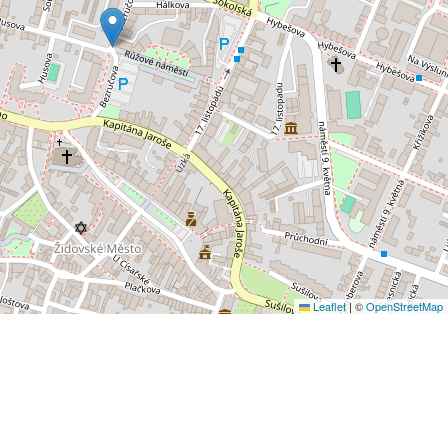
Leaflet
|
©
OpenStreetMap