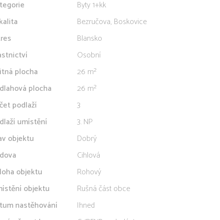
tegorie
Byty 1+kk
kalita
Bezručova, Boskovice
res
Blansko
astnictví
Osobní
itná plocha
26 m²
dlahová plocha
26 m²
čet podlaží
3
dlaží umístění
3. NP
av objektu
Dobrý
dova
Cihlová
loha objektu
Rohový
ístění objektu
Rušná část obce
tum nastěhování
Ihned