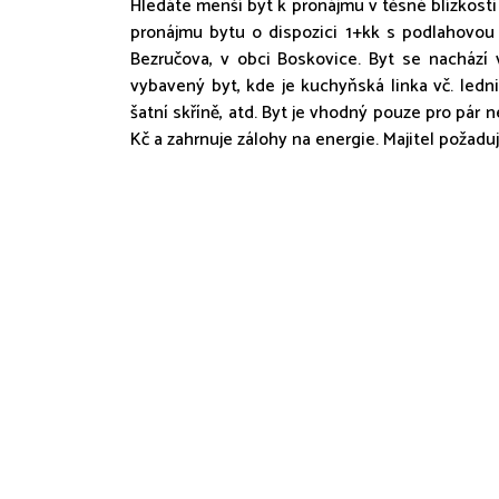
Hledáte menší byt k pronájmu v těsné blízkost
pronájmu bytu o dispozici 1+kk s podlahovou p
Bezručova, v obci Boskovice. Byt se nachází
vybavený byt, kde je kuchyňská linka vč. ledn
šatní skříně, atd. Byt je vhodný pouze pro pár 
Kč a zahrnuje zálohy na energie. Majitel požaduj