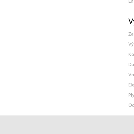
En
V
Za
Vý
Ko
Do
Vo
El
Pl
Od