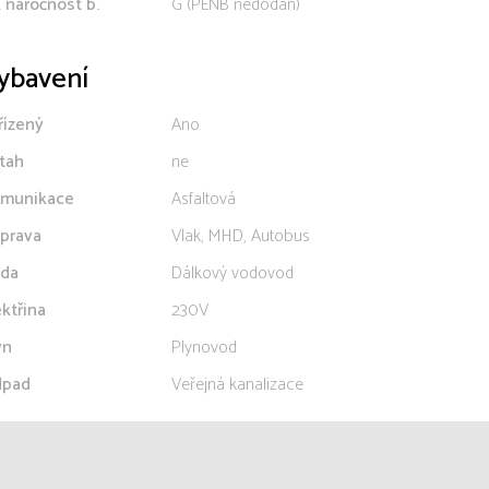
. náročnost b.
G (PENB nedodán)
ybavení
řízený
Ano
tah
ne
munikace
Asfaltová
prava
Vlak, MHD, Autobus
da
Dálkový vodovod
ektřina
230V
yn
Plynovod
pad
Veřejná kanalizace