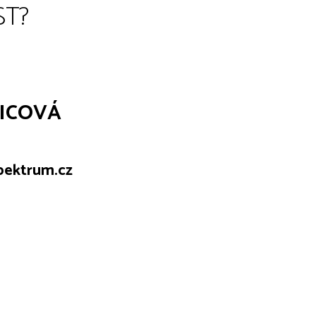
ST?
NICOVÁ
pektrum.cz