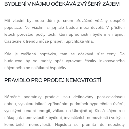
BYDLENÍ V NÁJMU OČEKÁVÁ ZVÝŠENÝ ZÁJEM
Mít vlastní byt nebo dům je snem převážné většiny dospělé
populace. Ne všichni si jej ale budou moci dovolit. V příštích
letech porostou počty těch, kteří upřednostní bydlení v nájmu.
Částečně k trendu může přispět i uprchlická vlna.
Kde je zvýšená poptávka, tam se očekává růst ceny. Do
budoucna by se mohly opět vyrovnat částky inkasovaného
nájemného se splátkami hypotéky.
PRAVIDLO PRO PRODEJ NEMOVITOSTÍ
Náročné podmínky prodeje jsou definovány post-covidovou
dobou, vysokou inflací, zpřísněním podmínek hypotečních úvěrů,
vysokými cenami energií, válkou na Ukrajině aj. Klesá zájmem o
nákup jak nemovitostí k bydlení, investičních nemovitostí i velkých
komerčních nemovitostí. Nejistota se promítá do neochoty