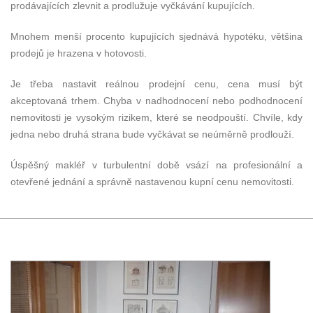
prodávajících zlevnit a prodlužuje vyčkávání kupujících.
Mnohem menší procento kupujících sjednává hypotéku, většina
prodejů je hrazena v hotovosti.
Je třeba nastavit reálnou prodejní cenu, cena musí být
akceptovaná trhem. Chyba v nadhodnocení nebo podhodnocení
nemovitosti je vysokým rizikem, které se neodpouští. Chvíle, kdy
jedna nebo druhá strana bude vyčkávat se neúměrně prodlouží.
Úspěšný makléř v turbulentní době vsází na profesionální a
otevřené jednání a správně nastavenou kupní cenu nemovitosti.