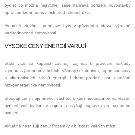
bydlet co možná nejrychleji zase nahrává pořízení novostavby
oproti pořízení nemovitosti před rekonstrukcí.
Aktuálně zlevňují: panelové byty v původním stavu, výrazně
nadhodnocené nemovitosti.
VYSOKÉ CENY ENERGIÍ VARUJÍ
Stále více se kupující začínají zajímat o provozní náklady
v jednotlivých nemovitostech. Všímají si zateplení, topné soustavy
a alternativních zdrojů energií. Lídrem prodejů jsou aktuálně
nízkoenergetické nemovitosti.
Stoupají ceny nájemného, část těch, kteří nedosáhnou na vlastní
bydlení volí bydlení v nájmu a zvyšují poptávku po nájemním
bydlení.
Aktuálně nesnižují cenu: Pozemky v blízkosti velkých měst.